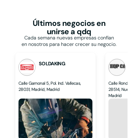
Restaurantes y
bares
Papelerías
Talleres
Pastelerías
Taxis
Peluquerías
Últimos negocios
en
Tiendas de ropa
Persianas
unirse a qdq
Tintorerías y lavanderías
Pescaderías
Toldos
Cada semana nuevas empresas confían
Pintores
Veterinarios
en nosotros para hacer crecer su negocio.
Pizzerías
Zapaterías
Podólogos
Psicólogos
SOLDAKING
EQP
L
L
Calle Gamonal 5, Pol. Ind. Vallecas,
Calle Ronda Hi
28031, Madrid, Madrid
28514, Nuevo Ba
Madrid