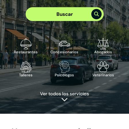
Elige el mejor plan para tu empresa
Plan Visibilidad >
Buscar
Plan Integral >
Te puede interesar
›
Reserva de cita
›
Reserva de mesa
›
Publicidad en Google
›
ChatBot IA
Restaurantes
Concesionarios
Abogados
Talleres
Psicólogos
Veterinarios
Ver todos los servicios