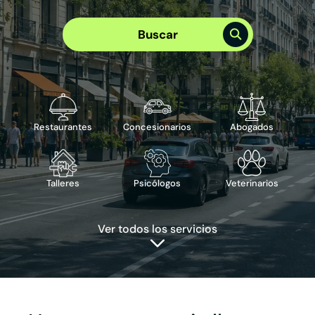
Elige el mejor plan para tu empresa
Plan Visibilidad >
Buscar
Plan Integral >
Te puede interesar
›
Reserva de cita
›
Reserva de mesa
›
Publicidad en Google
›
ChatBot IA
Restaurantes
Concesionarios
Abogados
Talleres
Psicólogos
Veterinarios
Ver todos los servicios