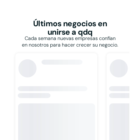
Restaurantes y
bares
Papelerías
Talleres
Pastelerías
Taxis
Peluquerías
Últimos negocios
en
Tiendas de ropa
Persianas
unirse a qdq
Tintorerías y lavanderías
Pescaderías
Toldos
Cada semana nuevas empresas confían
Pintores
Veterinarios
en nosotros para hacer crecer su negocio.
Pizzerías
Zapaterías
Podólogos
Psicólogos