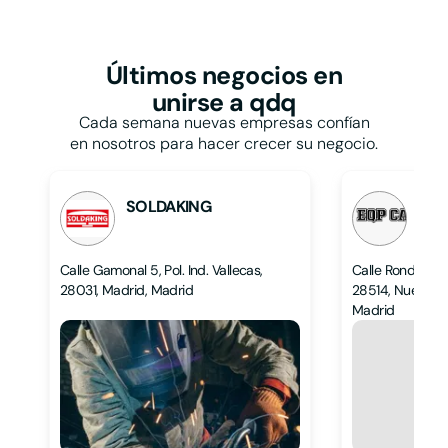
Restaurantes y
bares
Papelerías
Talleres
Pastelerías
Taxis
Peluquerías
Últimos negocios
en
Tiendas de ropa
Persianas
unirse a qdq
Tintorerías y lavanderías
Pescaderías
Toldos
Cada semana nuevas empresas confían
Pintores
Veterinarios
en nosotros para hacer crecer su negocio.
Pizzerías
Zapaterías
Podólogos
Psicólogos
SOLDAKING
EQP
L
L
Calle Gamonal 5, Pol. Ind. Vallecas,
Calle Ronda Hi
28031, Madrid, Madrid
28514, Nuevo Ba
Madrid