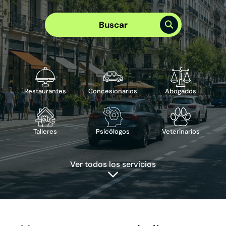
Elige el mejor plan para tu empresa
Plan Visibilidad >
Buscar
Plan Integral >
Te puede interesar
›
Reserva de cita
›
Reserva de mesa
›
Publicidad en Google
›
ChatBot IA
Restaurantes
Concesionarios
Abogados
Talleres
Psicólogos
Veterinarios
Ver todos los servicios