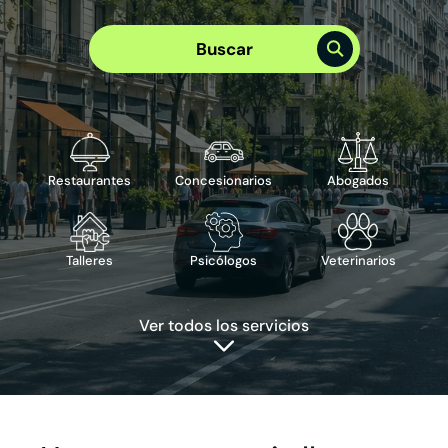
Elige el mejor plan para tu empresa
Plan Visibilidad >
Buscar
Plan Integral >
Te puede interesar
›
Reserva de cita
›
Reserva de mesa
›
Publicidad en Google
›
ChatBot IA
Restaurantes
Concesionarios
Abogados
Talleres
Psicólogos
Veterinarios
Ver todos los servicios