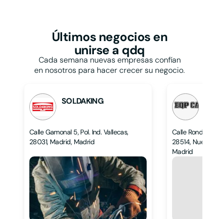
Restaurantes y
bares
Papelerías
Talleres
Pastelerías
Taxis
Peluquerías
Últimos negocios
en
Tiendas de ropa
Persianas
unirse a qdq
Tintorerías y lavanderías
Pescaderías
Toldos
Cada semana nuevas empresas confían
Pintores
Veterinarios
en nosotros para hacer crecer su negocio.
Pizzerías
Zapaterías
Podólogos
Psicólogos
SOLDAKING
EQP
L
L
Calle Gamonal 5, Pol. Ind. Vallecas,
Calle Ronda Hi
28031, Madrid, Madrid
28514, Nuevo Ba
Madrid