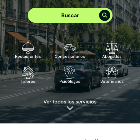
Elige el mejor plan para tu empresa
Plan Visibilidad >
Buscar
Plan Integral >
Te puede interesar
›
Reserva de cita
›
Reserva de mesa
›
Publicidad en Google
›
ChatBot IA
Restaurantes
Concesionarios
Abogados
Talleres
Psicólogos
Veterinarios
Ver todos los servicios