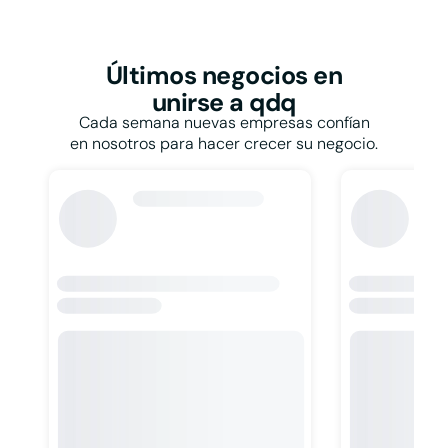
Restaurantes y
bares
Papelerías
Talleres
Pastelerías
Taxis
Peluquerías
Últimos negocios
en
Tiendas de ropa
Persianas
unirse a qdq
Tintorerías y lavanderías
Pescaderías
Toldos
Cada semana nuevas empresas confían
Pintores
Veterinarios
en nosotros para hacer crecer su negocio.
Pizzerías
Zapaterías
Podólogos
Psicólogos