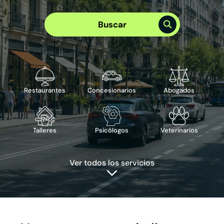
Elige el mejor plan para tu empresa
Plan Visibilidad >
Buscar
Plan Integral >
Te puede interesar
›
Reserva de cita
›
Reserva de mesa
›
Publicidad en Google
›
ChatBot IA
Restaurantes
Concesionarios
Abogados
Talleres
Psicólogos
Veterinarios
Ver todos los servicios