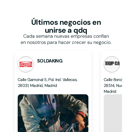
Restaurantes y
bares
Papelerías
Talleres
Pastelerías
Taxis
Peluquerías
Últimos negocios
en
Tiendas de ropa
Persianas
unirse a qdq
Tintorerías y lavanderías
Pescaderías
Toldos
Cada semana nuevas empresas confían
Pintores
Veterinarios
en nosotros para hacer crecer su negocio.
Pizzerías
Zapaterías
Podólogos
Psicólogos
SOLDAKING
EQP
L
L
Calle Gamonal 5, Pol. Ind. Vallecas,
Calle Ronda Hi
28031, Madrid, Madrid
28514, Nuevo Ba
Madrid