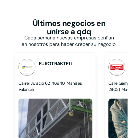
Restaurantes y
bares
Papelerías
Talleres
Pastelerías
Taxis
Peluquerías
Últimos negocios
en
Tiendas de ropa
Persianas
unirse a qdq
Tintorerías y lavanderías
Pescaderías
Toldos
Cada semana nuevas empresas confían
Pintores
Veterinarios
en nosotros para hacer crecer su negocio.
Pizzerías
Zapaterías
Podólogos
Psicólogos
EUROTRAKTELL
SOL
L
L
Carrer Aviació 62, 46940, Manises,
Calle Gamonal 5, 
Valencia
28031, Madrid, 