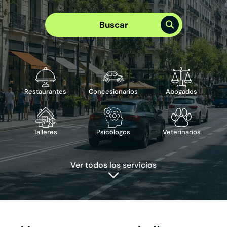
Elige el mejor plan para tu empresa
Plan Visibilidad >
Buscar
Plan Integral >
Te puede interesar
›
Reserva de cita
›
Reserva de mesa
›
Publicidad en Google
›
ChatBot IA
Restaurantes
Concesionarios
Abogados
Talleres
Psicólogos
Veterinarios
Ver todos los servicios