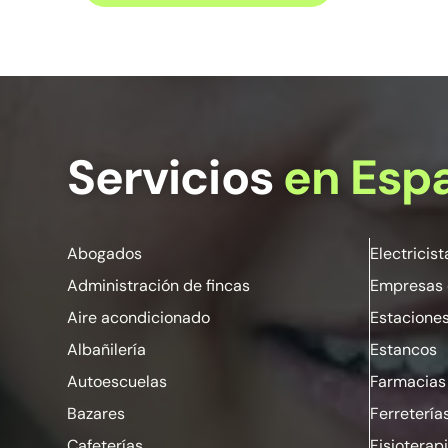
Servicios
en Esp
Abogados
Electricist
Administración de fincas
Empresas 
Aire acondicionado
Estaciones
Albañilería
Estancos
Autoescuelas
Farmacias
Bazares
Ferretería
Cafeterías
Fisioterap