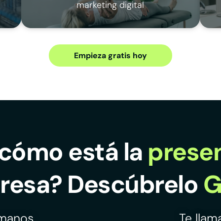
marketing digital
Empieza gratis hoy
cómo está la
presen
resa? Descúbrelo
G
ámanos
Te lla