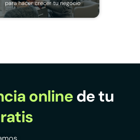
para hacer crecer tu negocio
cia online
de tu
ratis
mamos