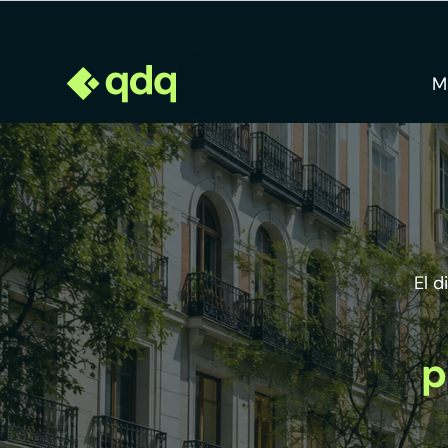
M
El 
p