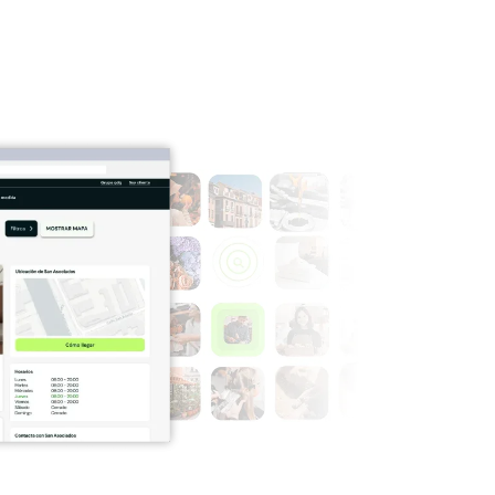
VEHÍCULOS Y TRANSPORTE
›
›
Talleres y Automoción
›
Transporte y Mudanzas
FORMACIÓN, AYUDA Y OTROS
›
SERVICIOS
›
Formación y Academias
›
Servicios Sociales y
›
Comunitarios