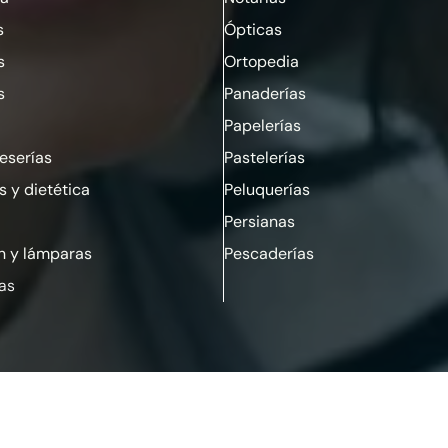
s
Ópticas
s
Ortopedia
s
Panaderías
Papelerías
serías
Pastelerías
s y dietética
Peluquerías
Persianas
n y lámparas
Pescaderías
ias