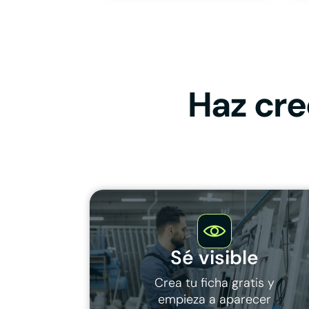
Haz cre
Sé visible
Crea tu ficha gratis y
empieza a aparecer