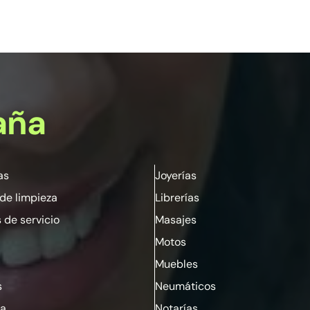
aña
as
Joyerías
de limpieza
Librerías
 de servicio
Masajes
Motos
Muebles
s
Neumáticos
ia
Notarías