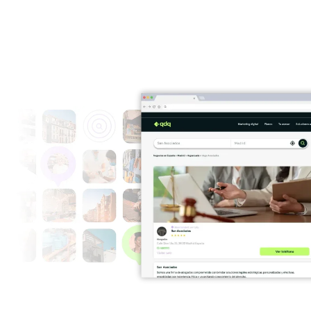
S, HOGAR Y BELLEZA
TECNOLOGÍA Y SOPORTE DIGITAL
›
 y Comercio Local
Tecnología e Informática
›
Decoración y Mobiliario
MASCOTAS
›
y Estética
Mascotas y Veterinarios
RUCCIÓN Y REFORMAS
SALUD Y BIENESTAR
›
s, Construcción y Obras
Clínicas, Salud y Bienestar
›
ia y Fabricación