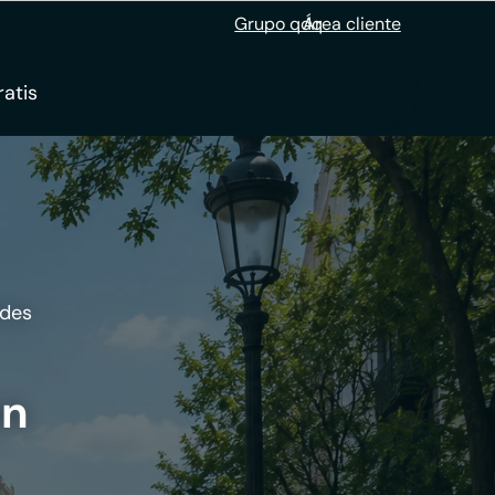
Grupo qdq
Área cliente
ratis
ades
an