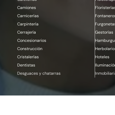
Camiones
Floristería
Carnicerías
Fontanero
Carpintería
Furgoneta
Cerrajería
Gestorías
Concesionarios
Hamburgue
Construcción
Herbolario
Cristalerías
Hoteles
Dentistas
Iluminació
Desguaces y chatarras
Inmobiliar