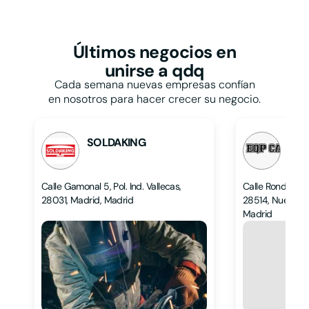
Restaurantes y
bares
Papelerías
Talleres
Pastelerías
Taxis
Peluquerías
Últimos negocios
en
Tiendas de ropa
Persianas
unirse a qdq
Tintorerías y lavanderías
Pescaderías
Toldos
Cada semana nuevas empresas confían
Pintores
Veterinarios
en nosotros para hacer crecer su negocio.
Pizzerías
Zapaterías
Podólogos
Psicólogos
SOLDAKING
EQP
L
L
Calle Gamonal 5, Pol. Ind. Vallecas,
Calle Ronda Hi
28031, Madrid, Madrid
28514, Nuevo Ba
Madrid