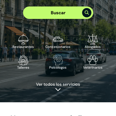
Elige el mejor plan para tu empresa
Plan Visibilidad >
Buscar
Plan Integral >
Te puede interesar
›
Reserva de cita
›
Reserva de mesa
›
Publicidad en Google
›
ChatBot IA
Restaurantes
Concesionarios
Abogados
Talleres
Psicólogos
Veterinarios
Ver todos los servicios