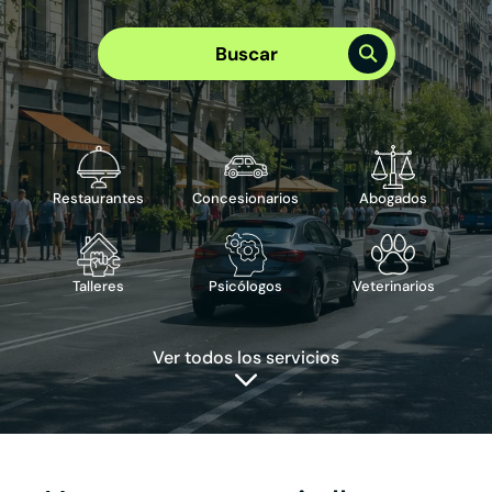
Elige el mejor plan para tu empresa
Plan Visibilidad >
Buscar
Plan Integral >
Te puede interesar
›
Reserva de cita
›
Reserva de mesa
›
Publicidad en Google
›
ChatBot IA
Restaurantes
Concesionarios
Abogados
Talleres
Psicólogos
Veterinarios
Ver todos los servicios