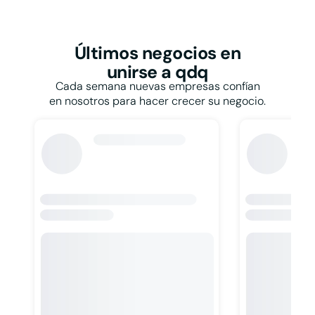
Restaurantes y
bares
Papelerías
Talleres
Pastelerías
Taxis
Peluquerías
Últimos negocios
en
Tiendas de ropa
Persianas
unirse a qdq
Tintorerías y lavanderías
Pescaderías
Toldos
Cada semana nuevas empresas confían
Pintores
Veterinarios
en nosotros para hacer crecer su negocio.
Pizzerías
Zapaterías
Podólogos
Psicólogos