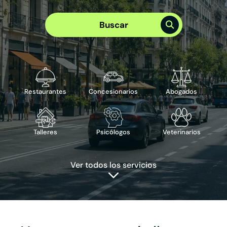
Elige el mejor plan para tu empresa
Plan Visibilidad >
Buscar
Plan Integral >
Te puede interesar
›
Reserva de cita
›
Reserva de mesa
›
Publicidad en Google
›
ChatBot IA
Restaurantes
Concesionarios
Abogados
Talleres
Psicólogos
Veterinarios
Ver todos los servicios