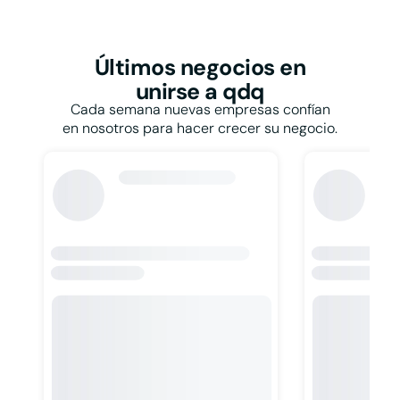
Restaurantes y
bares
Papelerías
Talleres
Pastelerías
Taxis
Peluquerías
Últimos negocios
en
Tiendas de ropa
Persianas
unirse a qdq
Tintorerías y lavanderías
Pescaderías
Toldos
Cada semana nuevas empresas confían
Pintores
Veterinarios
en nosotros para hacer crecer su negocio.
Pizzerías
Zapaterías
Podólogos
Psicólogos