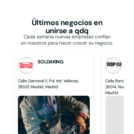
Restaurantes y
bares
Papelerías
Talleres
Pastelerías
Taxis
Peluquerías
Últimos negocios
en
Tiendas de ropa
Persianas
unirse a qdq
Tintorerías y lavanderías
Pescaderías
Toldos
Cada semana nuevas empresas confían
Pintores
Veterinarios
en nosotros para hacer crecer su negocio.
Pizzerías
Zapaterías
Podólogos
Psicólogos
SOLDAKING
EQP
L
L
Calle Gamonal 5, Pol. Ind. Vallecas,
Calle Ronda Hi
28031, Madrid, Madrid
28514, Nuevo Ba
Madrid