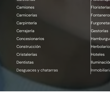
Camiones
Floristería
Carnicerías
Fontanero
Carpintería
Furgoneta
Cerrajería
Gestorías
Concesionarios
Hamburgue
Construcción
Herbolario
Cristalerías
Hoteles
Dentistas
Iluminació
Desguaces y chatarras
Inmobiliar