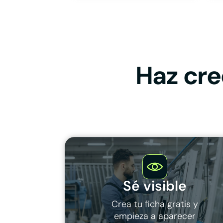
Haz cre
Sé visible
Crea tu ficha gratis y
empieza a aparecer