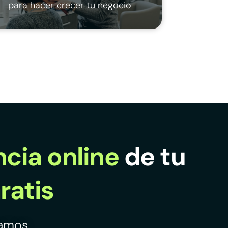
para hacer crecer tu negocio
cia online
de tu
ratis
mamos