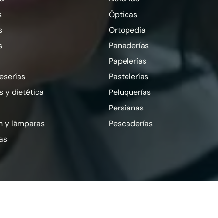
s
Ópticas
s
Ortopedia
s
Panaderías
Papelerías
serías
Pastelerías
s y dietética
Peluquerías
Persianas
n y lámparas
Pescaderías
ias