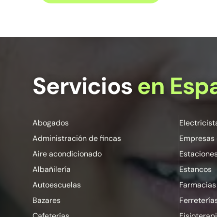
Servicios
en Esp
Abogados
Electricist
Administración de fincas
Empresas 
Aire acondicionado
Estaciones
Albañilería
Estancos
Autoescuelas
Farmacias
Bazares
Ferretería
Cafeterías
Fisioterap