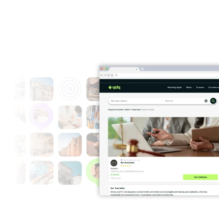
S, HOGAR Y BELLEZA
TECNOLOGÍA Y SOPORTE DIGITAL
›
 y Comercio Local
Tecnología e Informática
›
Decoración y Mobiliario
MASCOTAS
›
y Estética
Mascotas y Veterinarios
RUCCIÓN Y REFORMAS
SALUD Y BIENESTAR
›
s, Construcción y Obras
Clínicas, Salud y Bienestar
›
ia y Fabricación