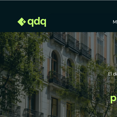
M
El 
p