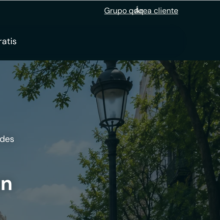
Grupo qdq
Área cliente
ratis
ades
an