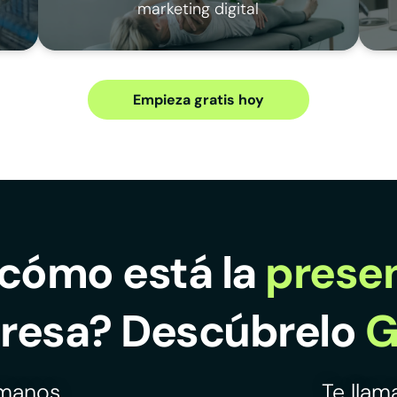
marketing digital
Empieza gratis hoy
cómo está la
presen
resa? Descúbrelo
G
ámanos
Te lla