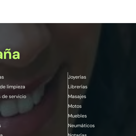
aña
as
Joyerías
de limpieza
Librerías
 de servicio
Masajes
Motos
Muebles
s
Neumáticos
ia
Notarías