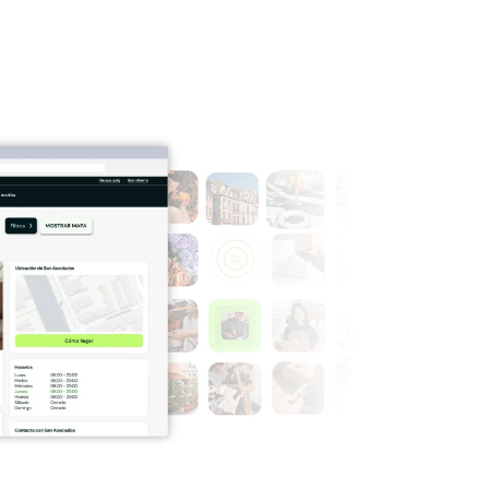
VEHÍCULOS Y TRANSPORTE
›
›
Talleres y Automoción
›
Transporte y Mudanzas
FORMACIÓN, AYUDA Y OTROS
›
SERVICIOS
›
Formación y Academias
›
Servicios Sociales y
›
Comunitarios